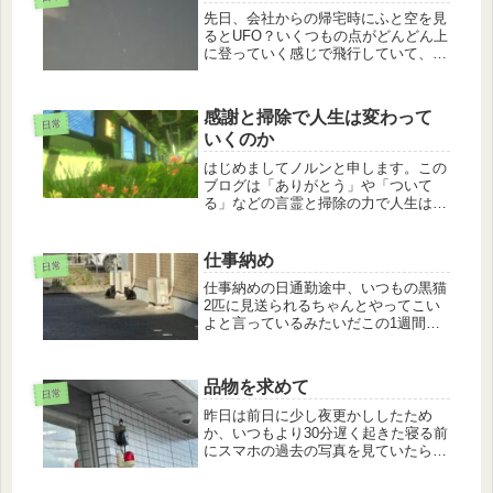
先日、会社からの帰宅時にふと空を見
るとUFO？いくつもの点がどんどん上
に登っていく感じで飛行していて、写
真や動画を撮っていたら雲に隠れその
まま見えなくなってしまったなんだか
すごいもの見ちゃったなぁと思いつつ
感謝と掃除で人生は変わって
帰宅その後、ネットを見てみると色
日常
いくのか
ん...
はじめましてノルンと申します。この
ブログは「ありがとう」や「ついて
る」などの言霊と掃除の力で人生はど
こまで良くなっていくのかを試してい
く様子や、日常の様子を記録していこ
うかと思ってます。ブログ自体初めて
仕事納め
日常
なので慣れない部分しかないですがよ
仕事納めの日通勤途中、いつもの黒猫
ろし...
2匹に見送られるちゃんとやってこい
よと言っているみたいだこの1週間、
年末の挨拶回りをしたその際に、色々
な方から蕎麦や調味料など主に食料品
を頂いた入社したばかりだった昨年末
品物を求めて
はそんな事は無かったので、この1年
日常
で...
昨日は前日に少し夜更かししたため
か、いつもより30分遅く起きた寝る前
にスマホの過去の写真を見ていたらい
つの間にか遅い時間になっていた以前
住んでいた部屋の写真とか周辺を散策