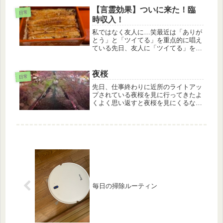
した時の写真あとはしょうもないよう
【言霊効果】ついに来た！臨
な写真色々と懐かしいなぁとノスタル
日常
時収入！
ジ...
私ではなく友人に…笑最近は「ありが
とう」と「ツイてる」を重点的に唱え
ている先日、友人に「ツイてる」を唱
えると良いことが起こるよと教えたそ
の1週間後に30万円の臨時収入が入る
ことになったと連絡があったやるやん
夜桜
日常
け…笑ちなみに私の方はというと、
先日、仕事終わりに近所のライトアッ
1...
プされている夜桜を見に行ってきたよ
くよく思い返すと夜桜を見にくるなん
て初めてだ昼間とは違い不思議な雰囲
気である川沿いに沢山の屋台も出てお
り大賑わい写真を撮影している人も沢
山いるコロナ以降、こういうお祭りみ
た...
毎日の掃除ルーティン