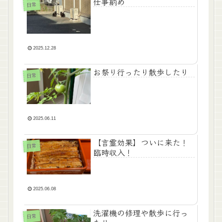
仕事納め
日常
2025.12.28
お祭り行ったり散歩したり
日常
2025.06.11
【言霊効果】ついに来た！
日常
臨時収入！
2025.06.08
洗濯機の修理や散歩に行っ
日常